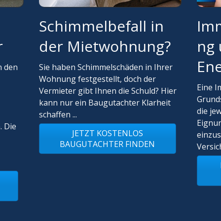
Schimmelbefall in
Im
der Mietwohnung?
r
ng
Ene
Sie haben Schimmelschäden in Ihrer
n den
Wohnung festgestellt, doch der
Eine I
Vermieter gibt Ihnen die Schuld? Hier
Grunds
kann nur ein Baugutachter Klarheit
die je
schaffen ...
Eignun
. Die
JETZT KOSTENLOS
einzus
BAUGUTACHTER FINDEN
Versic