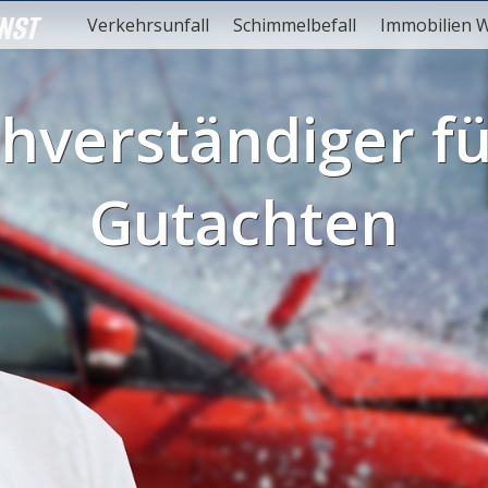
NST
Verkehrsunfall
Schimmelbefall
Immobilien 
hverständiger fü
Gutachten