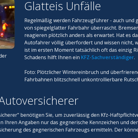
Glatteis Unfälle
Regelmäßig werden Fahrzeugführer - auch und g
von spiegelglatter Fahrbahr überrascht. Brems
reagieren plötzlich anders als erwartet. Hat es dan
Autofahrer völlig überfordert und wissen nicht, 
ist im ersten Moment tatsächlich oft das einzig 
der
Schadens hilft Ihnen ein
KFZ-Sachverständiger
.
Foto: Plötzlicher Wintereinbruch und überfrier
Fahrbahnen blitzschnell unkontrollierbare Ruts
 Autoversicherer
herer" benötigen Sie, um zuverlässig den Kfz-Haftpflichtv
en Ihren Angaben nur das gegnerische Kennzeichen und der
ersicherung des gegnerischen Fahrzeugs ermitteln. Der könn