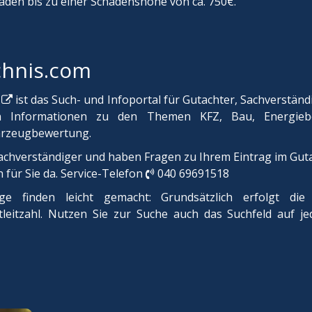
haden bis zu einer Schadenshöhe von ca. 750€.
chnis.com
⁣
ist das Such- und Infoportal für Gutachter, Sachverstän
ten Informationen zu den Themen KFZ, Bau, Energieb
hrzeugbewertung.
Sachverständiger und haben Fragen zu Ihrem Eintrag im Gut
 für Sie da. Service-Telefon ⁣
040 69691518
ge finden leicht gemacht: Grundsätzlich erfolgt di
tleitzahl. Nutzen Sie zur Suche auch das Suchfeld auf j